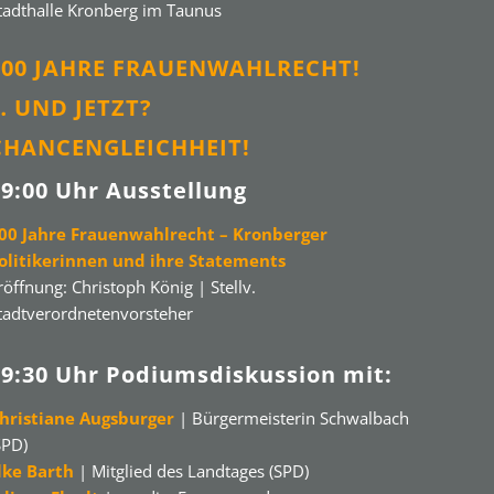
tadthalle Kronberg im Taunus
100 JAHRE FRAUENWAHLRECHT!
… UND JETZT?
CHANCENGLEICHHEIT!
19:00 Uhr Ausstellung
00 Jahre Frauenwahlrecht – Kronberger
olitikerinnen und ihre Statements
röffnung: Christoph König | Stellv.
tadtverordnetenvorsteher
19:30 Uhr Podiumsdiskussion mit:
hristiane Augsburger
| Bürgermeisterin Schwalbach
SPD)
lke Barth
| Mitglied des Landtages (SPD)