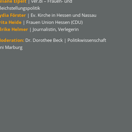
uliane Elpelt
| ver.di – Frauen- und
leichstellungspolitik
ydia Förster
| Ev. Kirche in Hessen und Nassau
rita Heide
| Frauen Union Hessen (CDU)
lrike Helmer
| Journalistin, Verlegerin
oderation:
Dr. Dorothee Beck | Politikwissenschaft
ni Marburg