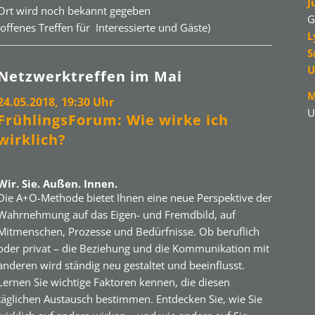
J
Ort wird noch bekannt gegeben
G
(offenes Treffen für Interessierte und Gäste)
L
S
U
Netzwerktreffen im Mai
M
24.05.2018, 19:30 Uhr
U
FrühlingsForum: Wie wirke ich
wirklich?
Wir. Sie. Außen. Innen.
Die A+O-Methode bietet Ihnen eine neue Perspektive der
Wahrnehmung auf das Eigen- und Fremdbild, auf
Mitmenschen, Prozesse und Bedürfnisse. Ob beruflich
oder privat – die Beziehung und die Kommunikation mit
anderen wird ständig neu gestaltet und beeinflusst.
Lernen Sie wichtige Faktoren kennen, die diesen
täglichen Austausch bestimmen. Entdecken Sie, wie Sie