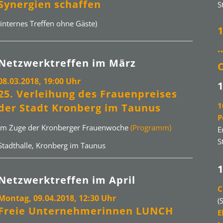
Synergien schaffen
S
(internes Treffen ohne Gäste)
Netzwerktreffen im März
08.03.2018, 19:00 Uhr
25. Verleihung des Frauenpreises
1
der Stadt Kronberg im Taunus
P
im Zuge der Kronberger Frauenwoche
(Programm)
E
S
Stadthalle, Kronberg im Taunus
Netzwerktreffen im April
C
Montag, 09.04.2018, 12:30 Uhr
(
Freie Unternehmerinnen LUNCH
E