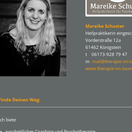
Mareike Schuster
Heilpraktikerin einges
Vorderstraße 12a
61462 Königstein
t 06173-928 79 47
m
mail@therapie-im-t
www.therapie-im-taun
Finde Deinen Weg:
Ich biete
ganzheitliches Coaching und Psychotherapie